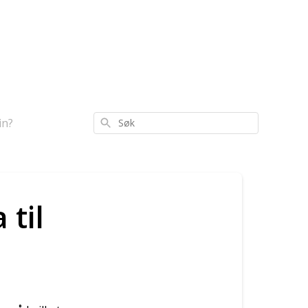
in?
Søk
 til