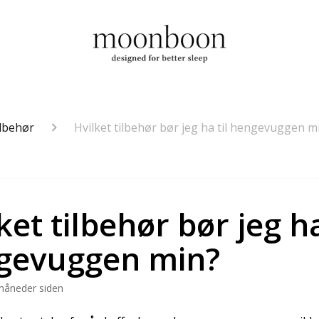
llbehør
Hvilket tilbehør bør jeg ha til hengevuggen m
ket tilbehør bør jeg ha
gevuggen min?
måneder siden