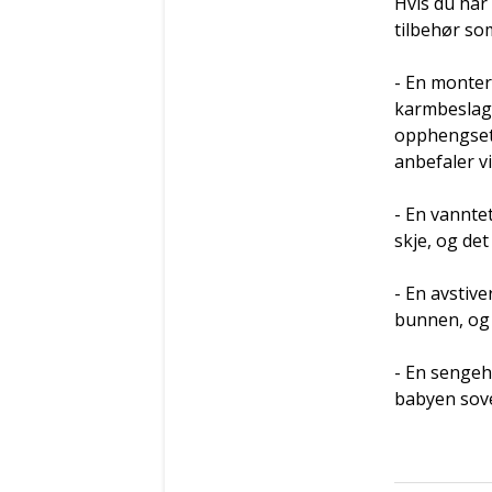
Hvis du har
tilbehør so
- En monteri
karmbeslage
opphengsett
anbefaler v
- En vannte
skje, og det
- En avstive
bunnen, og 
- En sengeh
babyen sove