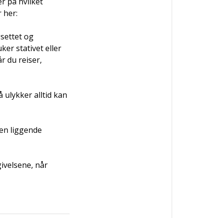
 på hvilket 
her:  
settet og 
r stativet eller 
 du reiser, 
ulykker alltid kan 
en liggende 
ivelsene, når 