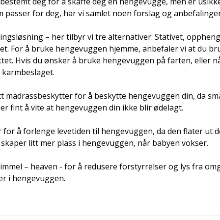
 bestemt deg for å skaffe deg en hengevugge, men er usikker
m passer for deg, har vi samlet noen forslag og anbefalinger 
ngsløsning – her tilbyr vi tre alternativer: Stativet, oppheng
t. For å bruke hengevuggen hjemme, anbefaler vi at du bruke
et. Hvis du ønsker å bruke hengevuggen på farten, eller når
i karmbeslaget.  
tt madrassbeskytter for å beskytte hengevuggen din, da små 
 er fint å vite at hengevuggen din ikke blir ødelagt.  
r for å forlenge levetiden til hengevuggen, da den flater ut d
skaper litt mer plass i hengevuggen, når babyen vokser.  
immel – heaven - for å redusere forstyrrelser og lys fra omg
r i hengevuggen.  