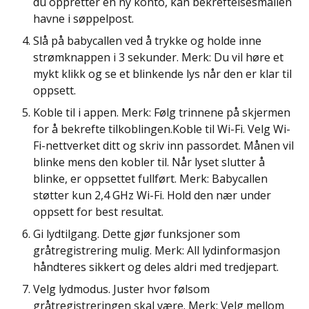
du oppretter en ny konto, kan bekreftelsesmailen
havne i søppelpost.
Slå på babycallen ved å trykke og holde inne
strømknappen i 3 sekunder. Merk: Du vil høre et
mykt klikk og se et blinkende lys når den er klar til
oppsett.
Koble til i appen. Merk: Følg trinnene på skjermen
for å bekrefte tilkoblingen.Koble til Wi-Fi. Velg Wi-
Fi-nettverket ditt og skriv inn passordet. Månen vil
blinke mens den kobler til. Når lyset slutter å
blinke, er oppsettet fullført. Merk: Babycallen
støtter kun 2,4 GHz Wi-Fi. Hold den nær under
oppsett for best resultat.
Gi lydtilgang. Dette gjør funksjoner som
gråtregistrering mulig. Merk: All lydinformasjon
håndteres sikkert og deles aldri med tredjepart.
Velg lydmodus. Juster hvor følsom
gråtregistreringen skal være. Merk: Velg mellom