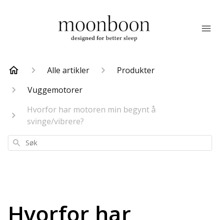
Alle artikler
Produkter
Vuggemotorer
Hvorfor har motoren min begynt å
svinge/vibrere?
Søk
Hvorfor har